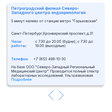
Петроградский филиал Северо-
Западного центра эндокринологии
5 минут налево от станции метро "Горьковская"
Санкт-Петербург,Кронверкский проспект,д.31
Часы
с 7.30 до 20.00 (будни), с 7.30 до
работы:
19.00 (выходные)
Телефон:
+7 (812) 498-10-30
На базе ООО "Северо-Западный Региональный
Медицинский Центр". Проводится полный спектр
лабораторных исследований. Ультразвуковая
Подробнее
диагностика выполняется на аппарате высокого
класса Medison SonoAce X6. Выполняется ряд
функциональных исследований,
электрокардиография. В центре принимают врачи
широкого спектра специальностей: кардиолог,
эндокринолог, хирург-эндокринолог, гинеколог-
эндокринолог, диетолог-эндокринолог,
маммолог, врач ультразвуковой диагностики и др.