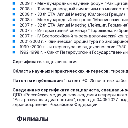
2009 г. - Международный научный форум "Рак щитов
2008 г. - 11 международный симпозиум по множеств
2008 г. - 33 th ETA Annual Meeting (Салоники Греция)
2008 г. - Международный конгресс "Малоинвазивные
2007 г. - 32 th ETA Annual Meeting (Лейпциг, Германия
2007 г. - Интерактивный семинар "Тирошкола: избра
2007 г. - IV Всероссийский тиреоидологический конг
2001-2003 г. - клиническая ординатура по эндокрин
1999 -2000 г. - интернатура по эндокринологии ГУЗЛ
1992-1998 г. - Санкт Петербургский Государственный
Сертификаты:
эндокринология
Область научных и практических интересов:
тиреоидо
Патенты и публикации:
1 патент РФ, 25 печатных работ
Сведения из сертификата специалиста, специально
ДПО «Российская медицинская академия непрерывного 
"Ультразвуковая диагностика", годна до 04.05.2027, 
здравоохранения Российской Федерации.
Филиалы