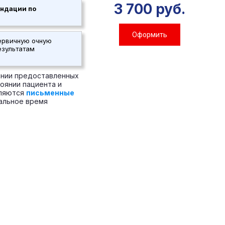
3 700 руб.
ндации по
Оформить
первичную очную
езультатам
ании предоставленных
оянии пациента и
вляются
письменные
альное время