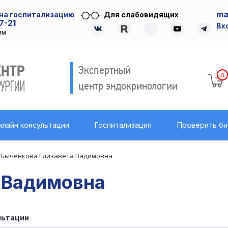
ma
 на госпитализацию
Для слабовидящих
7-21
Вх
ям
Экспертный
0
центр эндокринологии
нлайн консультации
Госпитализация
Проверить б
Быченкова Елизавета Вадимовна
 Вадимовна
льтации