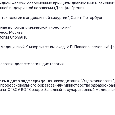
идной железы: современные принципы диагностики и лечения"
енной эндокринной неоплазии (Дельфы, Греция)
 технологии в эндокринной хирургии", Санкт-Петербург
)
нные вопросы клинической тиреологии"
ресс, Москва
ологии СпбМАПО
 медицинский Университет им. акад. И.П. Павлова, лечебный ф
логия, диабетология, диетология
сть и дата подтверждения:
аккредитация "Эндокринология", 
профессионального образования» Министерства здравоохран
выдана: ФГБОУ ВО "Северо-Западный государственный медицинс