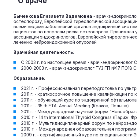
О враче
Быченкова Елизавета Вадимовна
- врач-эндокриноло
остеопорозу, Европейской тиреологической ассоциации
всеми видами заболеваний органов эндокринной системы
пациентов по вопросам риска остеопороза. Принимала 
ассоциации эндокринологов, Европейской тиреологичес
лечению нейроэндокринной опухолей.
Врачебная деятельность:
С 2003 г. по настоящее время - врач-эндокринолог
2000-2003 г. - врач-эндокринолог ГУЗ ГП №17 ПО18 
Образование:
2021 г. - Профессиональная переподготовка по ульт
2011 г. - краткосрочное повышение квалификации по
2011 г. - обучающий курс по эндокринной офтальмоп
2011 г. - 35 th ETA Annual Meeting (Краков, Польша)
2011 г. - Международный научный форум "Новообра
2010 г. - 14 th International Thyroid Congress (Париж, Ф
2010 г. - Мультидисциплинарный форум по нейроэндо
2010 г. - Международная образовательная програм
2009 г. - сертификационный курс по специальности