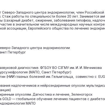
г Северо-Западного центра эндокринологии, член Российской
. Стаж работы по специальности более 20 лет. Занимается а
 (сахарный диабет, ожирение, заболевания гипофиза, надпоче
участие в значительном числе международных научных конгре
кой ассоциации, Европейского общества по лечению эндокри
 Северо-Западного центра эндокринологии
Санкт Петербург
развуковой диагностике. ФГБОУ ВО СЗГМУ им. И. И. Мечникова
 курсу:нефрология (МАПО, Санкт Петербург)
атии (НИИ глазных болезней им. Гельмгольца, совместно с EU
зования надпочечников и нейроэндкринные опухоли: мультиди
ранция)
кринным опухолям. Дагностика и лечение, Зеленогорск
ма GOLD — глобальное обучение лечению пациентов с диабет
 Эндокринология МАПО