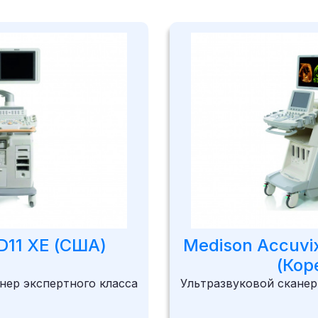
D11 XE (США)
Medison Accuvix
(Кор
нер экспертного класса
Ультразвуковой сканер