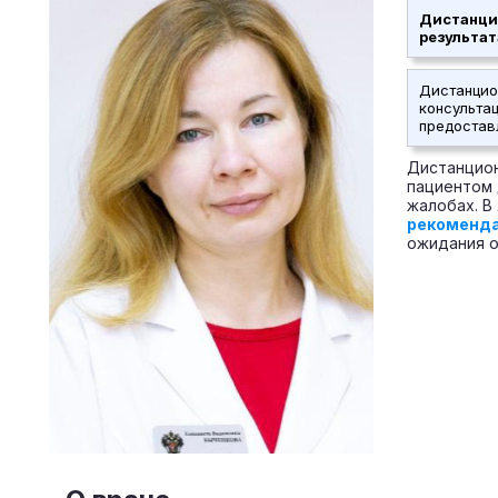
Дистанци
результа
Дистанцио
консульта
предостав
Дистанцион
пациентом 
жалобах. В
рекоменд
ожидания о