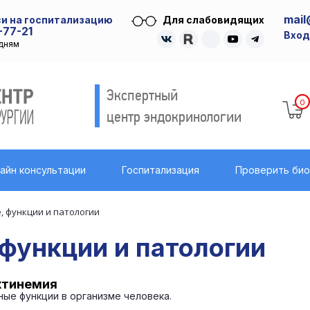
mail
и на госпитализацию
Для слабовидящих
-77-21
Вход
удням
Экспертный
0
центр эндокринологии
айн консультации
Госпитализация
Проверить би
, функции и патологии
 функции и патологии
ктинемия
ые функции в организме человека.