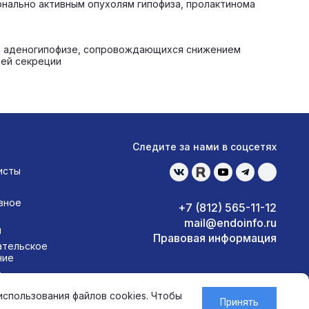
онально активным опухолям гипофиза, пролактинома
 в аденогипофизе, сопровождающихся снижением
ней секреции
е
Следите за нами в соцсетях
исты
вное
+7 (812) 565-11-12
mail@endoinfo.ru
ы
Правовая информация
ательское
ние
а
нциальности
использования файлов cookies. Чтобы
Принять