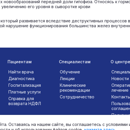
х новообразований передней доли гипофиза. Относясь к горм
 увеличению его уровня в сыворотке крови
м, который развивается вследствие деструктивных процессов
бой нарушение функционирования большинства желез внутрен
Пациентам
Специалистам
О центр
Найти врача
Обучение
Специал
Диагностика
Лекции
Новости
Госпитализация
Клинические
Операти
рекомендации
лечение
Платные услуги
Сотрудничество
Контакт
Справка для
возврата НДФЛ
Пользов
соглаше
Политик
конфиде
та. Оставаясь на нашем сайте, вы соглашаетесь с условиями 
сти и об использовании файлов cookie,
нажмите здесь
.