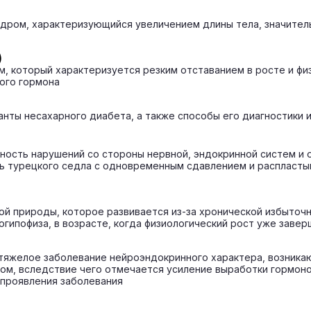
индром, характеризующийся увеличением длины тела, значит
)
м, который характеризуется резким отставанием в росте и фи
ого гормона
анты несахарного диабета, а также способы его диагностики 
пность нарушений со стороны нервной, эндокринной систем и 
ть турецкого седла с одновременным сдавлением и распластыв
ой природы, которое развивается из-за хронической избыточ
огипофиза, в возрасте, когда физиологический рост уже заве
- тяжелое заболевание нейроэндокринного характера, возник
ом, вследствие чего отмечается усиление выработки гормоно
 проявления заболевания