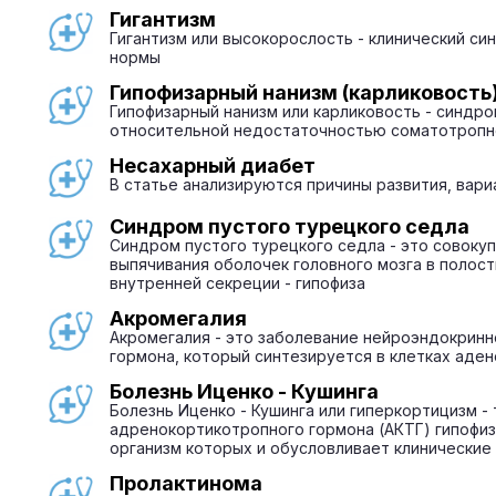
Гигантизм
Гигантизм или высокорослость - клинический с
нормы
Гипофизарный нанизм (карликовость
Гипофизарный нанизм или карликовость - синдро
относительной недостаточностью соматотропн
Несахарный диабет
В статье анализируются причины развития, вари
Синдром пустого турецкого седла
Синдром пустого турецкого седла - это совоку
выпячивания оболочек головного мозга в полос
внутренней секреции - гипофиза
Акромегалия
Акромегалия - это заболевание нейроэндокринн
гормона, который синтезируется в клетках аден
Болезнь Иценко - Кушинга
Болезнь Иценко - Кушинга или гиперкортицизм 
адренокортикотропного гормона (АКТГ) гипофиз
организм которых и обусловливает клинические
Пролактинома