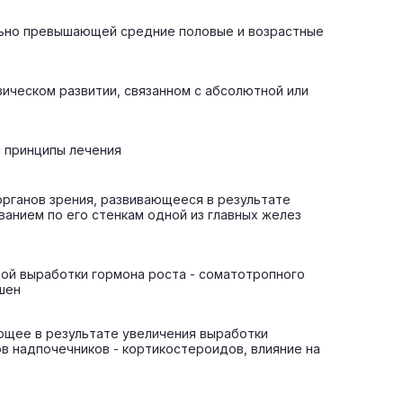
ельно превышающей средние половые и возрастные
зическом развитии, связанном с абсолютной или
и принципы лечения
органов зрения, развивающееся в результате
анием по его стенкам одной из главных желез
ной выработки гормона роста - соматотропного
ршен
ающее в результате увеличения выработки
в надпочечников - кортикостероидов, влияние на