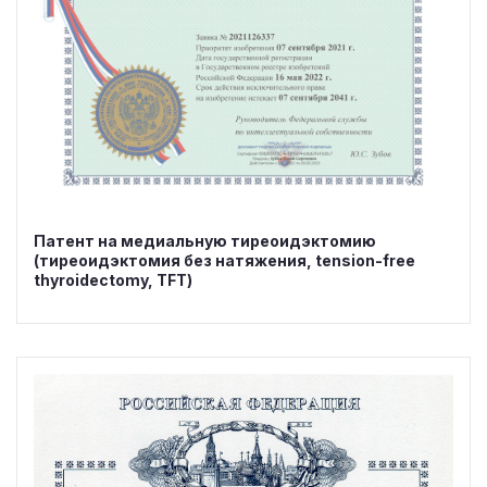
Патент на медиальную тиреоидэктомию
(тиреоидэктомия без натяжения, tension-free
thyroidectomy, TFT)