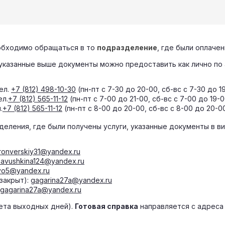
еобходимо обращаться в то
подразделение
, где были оплаче
 указанные выше документы можно предоставить как лично по 
ел.
+7 (812) 498-10-30
(пн-пт с 7-30 до 20-00, сб-вс с 7-30 до 1
ел.
+7 (812) 565-11-12
(пн-пт с 7-00 до 21-00, сб-вс с 7-00 до 19-
.
+7 (812) 565-11-12
(пн-пт с 8-00 до 20-00, сб-вс с 8-00 до 20-0
деления, где были получены услуги, указанные документы в в
ronverskiy31@yandex.ru
savushkina124@yandex.ru
vo5@yandex.ru
(закрыт):
gagarina27a@yandex.ru
gagarina27a@yandex.ru
чета выходных дней).
Готовая справка
направляется с адрес