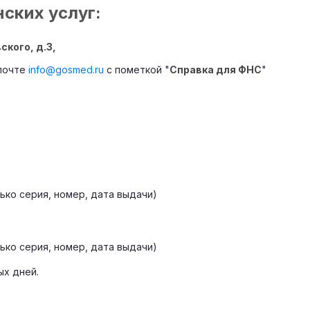
ских услуг:
кого, д.3,
 почте
info@gosmed.ru
с пометкой "
Справка для ФНС
"
ко серия, номер, дата выдачи)
ко серия, номер, дата выдачи)
ых дней.