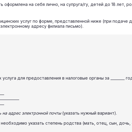
оформлена на себя лично, на супруга/гу, детей до 18 лет, ро
ицинских услуг по форме, представленной ниже (при подаче 
 электронному адресу филиала письмо).
слуга для предоставления в налоговые органы за ________ год
___
_________
___
ь на адрес электронной почты
(указать нужный вариант).
необходимо указать степень родства (мать, отец, сын, дочь, с