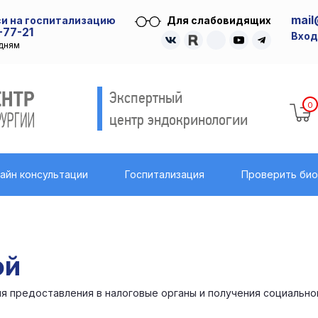
mail
и на госпитализацию
Для слабовидящих
-77-21
Вход
удням
Экспертный
0
центр эндокринологии
айн консультации
Госпитализация
Проверить би
ой
ля предоставления в налоговые органы и получения социально