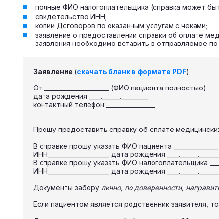
полные ФИО налогоплательщика (справка может быть 
свидетельство ИНН;
копии Договоров по оказанным услугам с чеками;
заявление о предоставлении справки об оплате мед
заявления необходимо вставить в отправляемое по
Заявление
(
скачать бланк в формате PDF
)
От ______________________ (ФИО пациента полностью)
дата рождения ____.______._________
контактный телефон:_________________
Прошу предоставить справку об оплате медицинских у
В справке прошу указать ФИО пациента _______________
ИНН_____________________ дата рождения ____.______.______
В справке прошу указать ФИО налогоплательщика _____
ИНН_____________________ дата рождения ____.______.______
Документы заберу
лично, по доверенности, направит
Если пациентом является родственник заявителя, то 