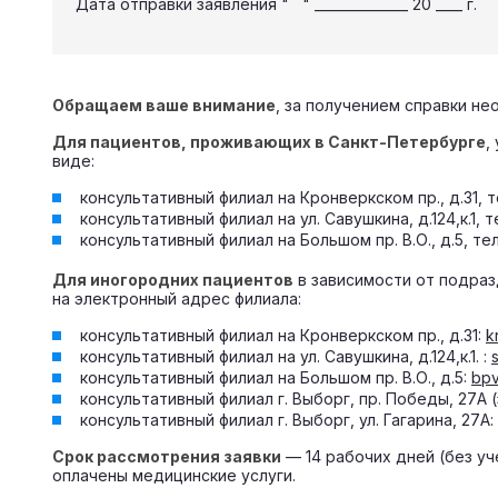
Дата отправки заявления " " ______________ 20 ____ г.
Обращаем ваше внимание
, за получением справки н
Для пациентов, проживающих в Санкт-Петербурге
,
виде:
консультативный филиал на Кронверкском пр., д.31, т
консультативный филиал на ул. Савушкина, д.124,к.1, т
консультативный филиал на Большом пр. В.О., д.5, тел
Для иногородних пациентов
в зависимости от подраз
на электронный адрес филиала:
консультативный филиал на Кронверкском пр., д.31:
k
консультативный филиал на ул. Савушкина, д.124,к.1. :
консультативный филиал на Большом пр. В.О., д.5:
bp
консультативный филиал г. Выборг, пр. Победы, 27А 
консультативный филиал г. Выборг, ул. Гагарина, 27А:
Срок рассмотрения заявки
— 14 рабочих дней (без у
оплачены медицинские услуги.