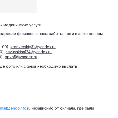
ны медицинские услуги.
адресам филиалов в часы работы, так и в электронном
9-00),
kronverskiy31@yandex.ru
00),
savushkina124@yandex.ru
0),
bpvo5@yandex.ru
иде фото или сканов необходимо выслать
а
mail@endoinfo.ru
независимо от филиала, где были