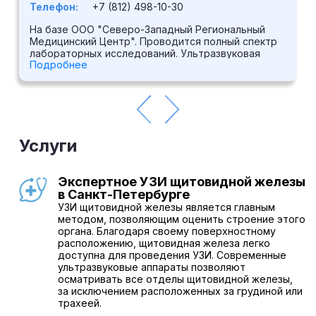
Телефон:
+7 (812) 498-10-30
На базе ООО "Северо-Западный Региональный
Медицинский Центр". Проводится полный спектр
лабораторных исследований. Ультразвуковая
Подробнее
диагностика выполняется на аппарате высокого
класса Medison SonoAce X6. Выполняется ряд
функциональных исследований,
электрокардиография. В центре принимают врачи
широкого спектра специальностей: кардиолог,
эндокринолог, хирург-эндокринолог, гинеколог-
эндокринолог, диетолог-эндокринолог, маммолог,
Услуги
врач ультразвуковой диагностики и др.
Экспертное УЗИ щитовидной железы
в Санкт-Петербурге
УЗИ щитовидной железы является главным
методом, позволяющим оценить строение этого
органа. Благодаря своему поверхностному
расположению, щитовидная железа легко
доступна для проведения УЗИ. Современные
ультразвуковые аппараты позволяют
осматривать все отделы щитовидной железы,
за исключением расположенных за грудиной или
трахеей.