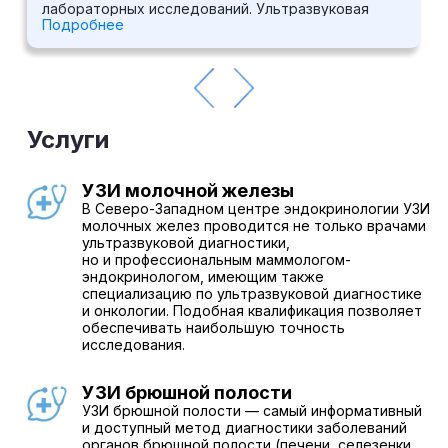
лабораторных исследований. Ультразвуковая
Подробнее
диагностика выполняется на аппарате высокого
класса Medison SonoAce X6. Выполняется ряд
функциональных исследований,
электрокардиография. В центре принимают врачи
широкого спектра специальностей: кардиолог,
эндокринолог, хирург-эндокринолог, гинеколог-
эндокринолог, диетолог-эндокринолог, маммолог,
Услуги
врач ультразвуковой диагностики и др.
УЗИ молочной железы
В Северо-Западном центре эндокринологии УЗИ
молочных желез проводится не только врачами
ультразвуковой диагностики,
но и профессиональным маммологом-
эндокринологом, имеющим также
специализацию по ультразвуковой диагностике
и онкологии. Подобная квалификация позволяет
обеспечивать наибольшую точность
исследования.
УЗИ брюшной полости
УЗИ брюшной полости — самый информативный
и доступный метод диагностики заболеваний
органов брюшной полости (печени, селезенки,