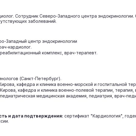
диолог. Сотрудник Северо-Западного центра эндокринологии
путствующих заболеваний.
еро-Западный центр эндокринологии
рач-кардиолог.
о-реабилитационный комплекс, врач-терапевт.
инологов (Санкт-Петербург).
 Кирова, кафедра и клиника военно-морской и госпитальной тер
 Кирова, кафедра и клиника военно-полевой терапии, терапия, 
 педиатрическая медицинская академия, педиатрия, врач-педи
сть и дата подтверждения:
сертификат "
Кардиология", годен
сии.