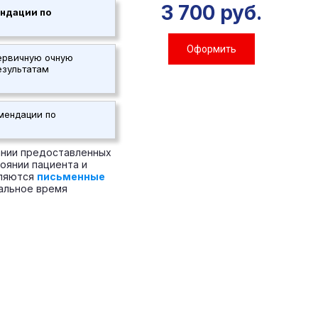
3 700 руб.
ндации по
Оформить
первичную очную
езультатам
мендации по
ании предоставленных
оянии пациента и
вляются
письменные
альное время