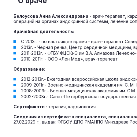
О враче
Белоусова Анна Александровна
- врач-терапевт, кар
операций на органах эндокринной системы, лечение со
Врачебная деятельность:
С 2013г. - по настоящее время - врач-терапевт Сев
2013г. - Черная речка, Центр сердечной медицины, в
2011-2013г. - ФГБУ ФЦСКиЭ им В.А. Алмазова Лечебн
2010-2011г. - ООО «Лен Мед», врач-терапевт.
Образование:
2012-2013г.- Ежегодная всероссийская школа эндокр
2009-2011г.- Военно-медицинская академия им. С. М.
2008-2009г.- Военно-медицинская академия им. С.М.
2002-2008г.- Санкт-Петербургская государственная
Сертификаты:
терапия, кардиология.
Сведения из сертификата специалиста, специально
27.02.2029 г., выдан: ФГБОУ ДПО РМАНПО Минздрава Рос