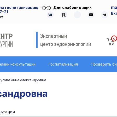
ma
 на госпитализацию
Для слабовидящих
7-21
Вх
ям
Экспертный
0
центр эндокринологии
нлайн консультации
Госпитализация
Проверить б
оусова Анна Александровна
сандровна
льтации