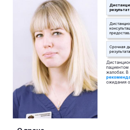
Дистанци
результа
Дистанцио
консульта
предостав
Срочная д
результат
Дистанцион
пациентом 
жалобах. В
рекоменд
ожидания о