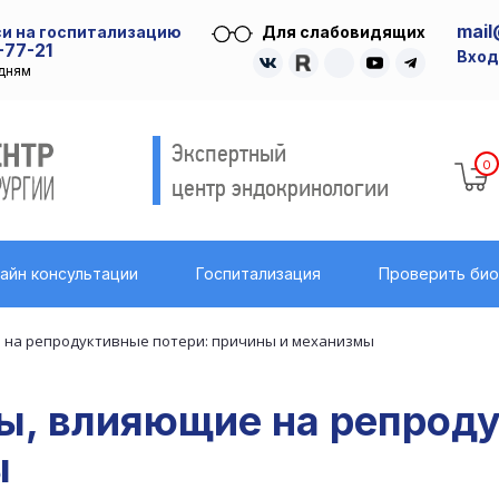
mail
и на госпитализацию
Для слабовидящих
-77-21
Вход
удням
Экспертный
0
центр эндокринологии
айн консультации
Госпитализация
Проверить би
 на репродуктивные потери: причины и механизмы
, влияющие на репроду
ы