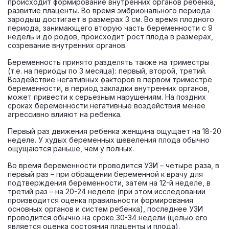
происходит формирование внутренних органов ребенка,
развитие плаценты. Во время эмбрионального периода
зародыш достигает в размерах 3 см. Во время плодного
периода, занимающего вторую часть беременности с 9
недель и до родов, происходит рост плода в размерах,
созревание внутренних органов.
Беременность принято разделять также на триместры
(т.е. на периоды по 3 месяца): первый, второй, третий.
Воздействие негативных факторов в первом триместре
беременности, в период закладки внутренних органов,
может привести к серьезным нарушениям. На поздних
сроках беременности негативные воздействия менее
агрессивно влияют на ребенка.
Первый раз движения ребенка женщина ощущает на 18-20
неделе. У худых беременных шевеления плода обычно
ощущаются раньше, чем у полных.
Во время беременности проводится УЗИ – четыре раза, в
первый раз – при обращении беременной к врачу для
подтверждения беременности, затем на 12-й неделе, в
третий раз – на 20-24 неделе (при этом исследовании
производится оценка правильности формирования
основных органов и систем ребенка), последнее УЗИ
проводится обычно на сроке 30-34 недели (целью его
является оценка состояния плаценты и плода).