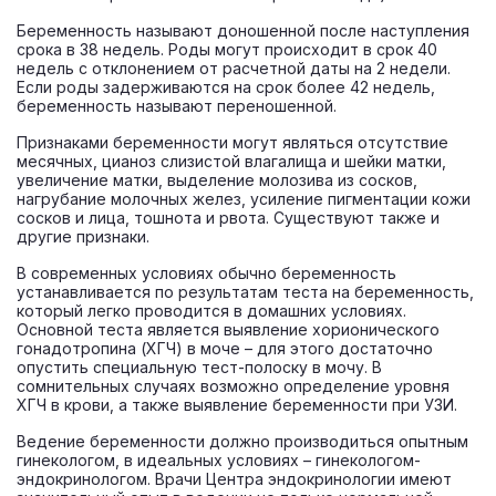
Беременность называют доношенной после наступления
срока в 38 недель. Роды могут происходит в срок 40
недель с отклонением от расчетной даты на 2 недели.
Если роды задерживаются на срок более 42 недель,
беременность называют переношенной.
Признаками беременности могут являться отсутствие
месячных, цианоз слизистой влагалища и шейки матки,
увеличение матки, выделение молозива из сосков,
нагрубание молочных желез, усиление пигментации кожи
сосков и лица, тошнота и рвота. Существуют также и
другие признаки.
В современных условиях обычно беременность
устанавливается по результатам теста на беременность,
который легко проводится в домашних условиях.
Основной теста является выявление хорионического
гонадотропина (ХГЧ) в моче – для этого достаточно
опустить специальную тест-полоску в мочу. В
сомнительных случаях возможно определение уровня
ХГЧ в крови, а также выявление беременности при УЗИ.
Ведение беременности должно производиться опытным
гинекологом, в идеальных условиях – гинекологом-
эндокринологом. Врачи Центра эндокринологии имеют