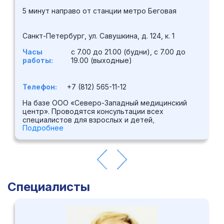
5 минут направо от станции метро Беговая
Санкт-Петербург, ул. Савушкина, д. 124, к. 1
Часы
с 7.00 до 21.00 (будни), с 7.00 до
работы:
19.00 (выходные)
Телефон:
+7 (812) 565-11-12
На базе ООО «Северо-Западный медицинский
центр». Проводятся консультации всех
специалистов для взрослых и детей,
Подробнее
лабораторные анализы, ультразвуковая
диагностика с использованием аппаратуры
экспертного класса, видеокольпоскопия, биопсия
щитовидной железы, малоинвазивные методики
лечения.
Специалисты