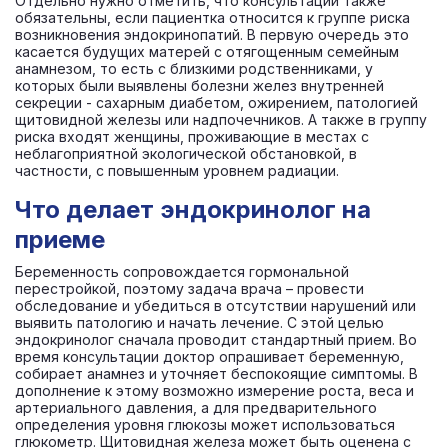
Отдельно нужно отметить, что консультации также
обязательны, если пациентка относится к группе риска
возникновения эндокринопатий. В первую очередь это
касается будущих матерей с отягощенным семейным
анамнезом, то есть с близкими родственниками, у
которых были выявлены болезни желез внутренней
секреции - сахарным диабетом, ожирением, патологией
щитовидной железы или надпочечников. А также в группу
риска входят женщины, проживающие в местах с
неблагоприятной экологической обстановкой, в
частности, с повышенным уровнем радиации.
Что делает эндокринолог на
приеме
Беременность сопровождается гормональной
перестройкой, поэтому задача врача – провести
обследование и убедиться в отсутствии нарушений или
выявить патологию и начать лечение. С этой целью
эндокринолог сначала проводит стандартный прием. Во
время консультации доктор опрашивает беременную,
собирает анамнез и уточняет беспокоящие симптомы. В
дополнение к этому возможно измерение роста, веса и
артериального давления, а для предварительного
определения уровня глюкозы может использоваться
глюкометр. Щитовидная железа может быть оценена с