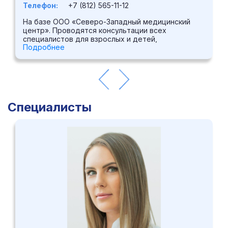
Телефон:
+7 (812) 565-11-12
На базе ООО «Северо-Западный медицинский
центр». Проводятся консультации всех
специалистов для взрослых и детей,
Подробнее
лабораторные анализы, ультразвуковая
диагностика с использованием аппаратуры
экспертного класса, видеокольпоскопия, биопсия
щитовидной железы, малоинвазивные методики
лечения.
Специалисты