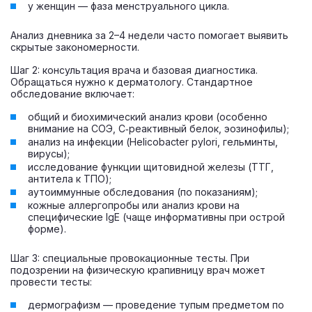
у женщин — фаза менструального цикла.
Анализ дневника за 2–4 недели часто помогает выявить
скрытые закономерности.
Шаг 2: консультация врача и базовая диагностика.
Обращаться нужно к дерматологу. Стандартное
обследование включает:
общий и биохимический анализ крови (особенно
внимание на СОЭ, С‑реактивный белок, эозинофилы);
анализ на инфекции (Helicobacter pylori, гельминты,
вирусы);
исследование функции щитовидной железы (ТТГ,
антитела к ТПО);
аутоиммунные обследования (по показаниям);
кожные аллергопробы или анализ крови на
специфические IgE (чаще информативны при острой
форме).
Шаг 3: специальные провокационные тесты. При
подозрении на физическую крапивницу врач может
провести тесты:
дермографизм — проведение тупым предметом по