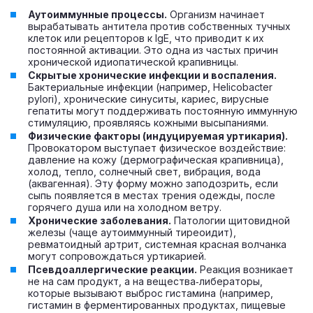
Аутоиммунные процессы.
Организм начинает
вырабатывать антитела против собственных тучных
клеток или рецепторов к IgE, что приводит к их
постоянной активации. Это одна из частых причин
хронической идиопатической крапивницы.
Скрытые хронические инфекции и воспаления.
Бактериальные инфекции (например, Helicobacter
pylori), хронические синуситы, кариес, вирусные
гепатиты могут поддерживать постоянную иммунную
стимуляцию, проявляясь кожными высыпаниями.
Физические факторы (индуцируемая уртикария).
Провокатором выступает физическое воздействие:
давление на кожу (дермографическая крапивница),
холод, тепло, солнечный свет, вибрация, вода
(аквагенная). Эту форму можно заподозрить, если
сыпь появляется в местах трения одежды, после
горячего душа или на холодном ветру.
Хронические заболевания.
Патологии щитовидной
железы (чаще аутоиммунный тиреоидит),
ревматоидный артрит, системная красная волчанка
могут сопровождаться уртикарией.
Псевдоаллергические реакции.
Реакция возникает
не на сам продукт, а на вещества‑либераторы,
которые вызывают выброс гистамина (например,
гистамин в ферментированных продуктах, пищевые