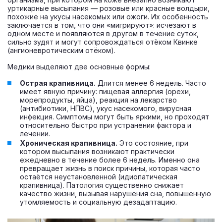
уртикарные высыпания — розовые или красные волдыри,
похожие на укусы насекомых или ожоги. Их особенность
заключается в том, что они «мигрируют»: исчезают в
одном месте и появляются в другом в течение суток,
сильно зудят и могут сопровождаться отёком Квинке
(ангионевротическим отёком).
Медики выделяют две основные формы:
Острая крапивница.
Длится менее 6 недель. Часто
имеет явную причину: пищевая аллергия (орехи,
морепродукты, яйца), реакция на лекарство
(антибиотики, НПВС), укус насекомого, вирусная
инфекция. Симптомы могут быть яркими, но проходят
относительно быстро при устранении фактора и
лечении.
Хроническая крапивница.
Это состояние, при
котором высыпания возникают практически
ежедневно в течение более 6 недель. Именно она
превращает жизнь в поиск причины, которая часто
остаётся неустановленной (идиопатическая
крапивница). Патология существенно снижает
качество жизни, вызывая нарушения сна, повышенную
утомляемость и социальную дезадаптацию.