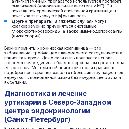
антигистаминных препаратов используется препарат
омализумаб (моноклональные антитела к IgE). Он
показан при хронической спонтанной крапивнице и
показывает высокую эффективность.
Другие препараты.
В тяжёлых случаях могут
кратковременно применяться системные
глюкокортикостероиды, а также иммунодепрессанты
(циклоспорин).
Важно помнить: хроническая крапивница — это
заболевание, требующее планомерного сотрудничества
пациента и врача. Даже если сыпь появляется снова,
современная медицина обладает арсеналом средств для
её контроля. Методичный поиск триггера и правильно
подобранная терапия позволяют большинству пациентов
вернуться к полноценной жизни без изнуряющего зуда и
высыпаний.
Диагностика и лечение
уртикарии в Северо‑Западном
центре эндокринологии
(Санкт‑Петербург)
Вы можете получить консультацию специалиста в