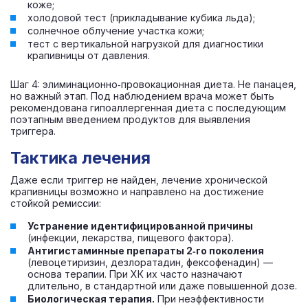
коже;
холодовой тест (прикладывание кубика льда);
солнечное облучение участка кожи;
тест с вертикальной нагрузкой для диагностики
крапивницы от давления.
Шаг 4: элиминационно‑провокационная диета. Не панацея,
но важный этап. Под наблюдением врача может быть
рекомендована гипоаллергенная диета с последующим
поэтапным введением продуктов для выявления
триггера.
Тактика лечения
Даже если триггер не найден, лечение хронической
крапивницы возможно и направлено на достижение
стойкой ремиссии:
Устранение идентифицированной причины
(инфекции, лекарства, пищевого фактора).
Антигистаминные препараты 2‑го поколения
(левоцетиризин, дезлоратадин, фексофенадин) —
основа терапии. При ХК их часто назначают
длительно, в стандартной или даже повышенной дозе.
Биологическая терапия.
При неэффективности