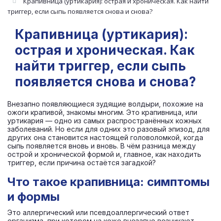
Крапивница (уртикария): острая и хроническая. Как найти
триггер, если сыпь появляется снова и снова?
Крапивница (уртикария):
острая и хроническая. Как
найти триггер, если сыпь
появляется снова и снова?
Внезапно появляющиеся зудящие волдыри, похожие на
ожоги крапивой, знакомы многим. Это крапивница, или
уртикария — одно из самых распространённых кожных
заболеваний. Но если для одних это разовый эпизод, для
других она становится настоящей головоломкой, когда
сыпь появляется вновь и вновь. В чём разница между
острой и хронической формой и, главное, как находить
триггер, если причина остаётся загадкой?
Что такое крапивница: симптомы
и формы
Это аллергический или псевдоаллергический ответ
организма, при котором на коже внезапно возникают