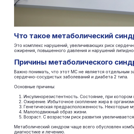
Что такое метаболический син
Это комплекс нарушений, увеличивающих риск сердечно
ожирения, повышенного давления и нарушений липидног
Причины метаболического син
Важно понимать, что этот МС не является отдельным з
сердечно-сосудистых заболеваний и диабета 2 типа.
Основные причины:
Инсулинорезистентность. Состояние, при котором к
Ожирение. Избыточное скопление жира в организме
Генетическая предрасположенность. Некоторые м
Малоподвижный образ жизни.
Возраст. С возрастом риск развития увеличивается
Метаболический синдром чаще всего обусловлен комби
диагностике и лечению.