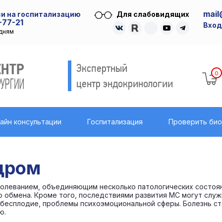
mail
и на госпитализацию
Для слабовидящих
-77-21
Вход
удням
Экспертный
0
центр эндокринологии
айн консультации
Госпитализация
Проверить би
дром
олеванием, объединяющим несколько патологических состояни
обмена. Кроме того, последствиями развития МС могут служи
 бесплодие, проблемы психоэмоциональной сферы. Болезнь ст
ю.