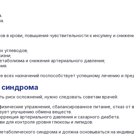
.
а.
ов в крови, повышения чувствительности к инсулину и сниже
х углеводов;
изни;
етаболизма и снижения артериального давления;
ния.
ие всех назначений поспособствует успешному лечению и пр
 синдрома
ть риск осложнений, нужно следовать советам врачей:
изические упражнения, сбалансированное питание, отказ от 
твует улучшению обмена веществ.
ррекция артериального давления и сахарного диабета.
ви для контроля уровня глюкозы и липидов.
 метаболического синдрома и должна основываться на индиви