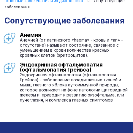
основные заболевания и их диагностика
Сопутствующие
заболевания
Сопутствующие заболевания
Анемия
Анемией (от латинского «haema» - кровь и «an» -
отсутствие) называют состояние, связанное с
уменьшением в крови количества красных
кровяных клеток (эритроцитов).
Эндокринная офтальмопатия
(офтальмопатия Грейвса)
Эндокринная офтальмопатия (офтальмопатия
Грейвса) - заболевание позадиглазных тканей и
мышц глазного яблока аутоиммунной природы,
которое возникает на фоне патологии щитовидной
железы и приводит к развитию экзофтальма, или
пучеглазия, и комплекса глазных симптомов