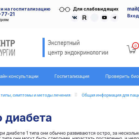
mail
и на госпитализацию
Для слабовидящих
-77-21
Вход
удням
Экспертный
0
центр эндокринологии
айн консультации
Госпитализация
Проверить би
типы, симптомы и методы лечения
Общая информация для пац
 диабета
ри диабете 1 типа они обычно развиваются остро, за нескольк
2 типа они могут быть стертыми, нарастать постепенно, и чел