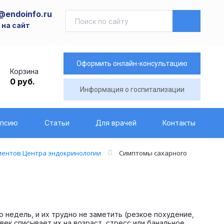
@endoinfo.ru
 на сайт
Оформить онлайн-консультацию
Корзина
0 руб.
Информация о госпитализации
опсию
Статьи
Для врачей
Контакты
иентов Центра эндокринологии
Симптомы сахарного
о недель, и их трудно не заметить (резкое похудение,
овек списывает их на возраст, стресс или банальное