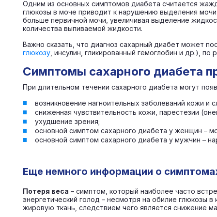
Одним из основных симптомов диабета считается жажд
глюкозы в моче приводит к нарушению выделения мочи,
больше первичной мочи, увеличивая выделение жидкост
количества выпиваемой жидкости.
Важно сказать, что диагноз сахарный диабет может по
глюкозу
, инсулин, гликированный гемоглобин и др.), по
Симптомы сахарного диабета пр
При длительном течении сахарного диабета могут поя
возникновение нагноительных заболеваний кожи и сл
сниженная чувствительность кожи, парестезии (онем
ухудшение зрения;
основной симптом сахарного диабета у женщин – м
основной симптом сахарного диабета у мужчин – на
Еще немного информации о симптома
Потеря веса
– симптом, который наиболее часто встре
энергетический голод – несмотря на обилие глюкозы в 
жировую ткань, следствием чего является снижение ма