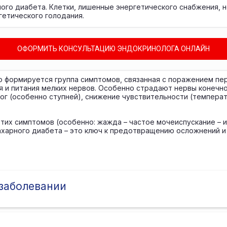
ого диабета. Клетки, лишенные энергетического снабжения, н
гетического голодания.
ОФОРМИТЬ КОНСУЛЬТАЦИЮ ЭНДОКРИНОЛОГА ОНЛАЙН
 формируется группа симптомов, связанная с поражением пе
 и питания мелких нервов. Особенно страдают нервы конечнос
ог (особенно ступней), снижение чувствительности (температу
 этих симптомов (особенно: жажда – частое мочеиспускание – и
сахарного диабета – это ключ к предотвращению осложнений 
 заболевании