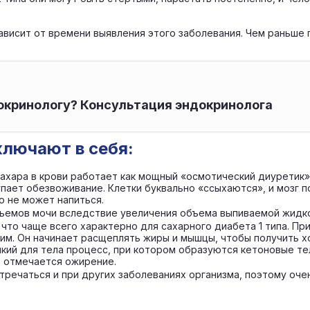
висит от времени выявления этого заболевания. Чем раньше п
докринологу? Консультация эндокринолога
лючают в себя:
сахара в крови работает как мощный «осмотический диуретик».
пает обезвоживание. Клетки буквально «ссыхаются», и мозг 
о не может напиться.
ъемов мочи вследствие увеличения объема выпиваемой жидко
 что чаще всего характерно для сахарного диабета 1 типа. Пр
им. Он начинает расщеплять жиры и мышцы, чтобы получить хо
мкий для тела процесс, при котором образуются кетоновые т
т отмечается ожирение.
речаться и при других заболеваниях организма, поэтому очен