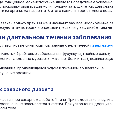
а. Учащенное мочеиспускание является следствием усиленно
 поскольку фильтрация мочи почками затрудняется. Для сниж
и из организма пациента. В итоге пациент теряет много воды
ставить только врач. Он же и назначит вам все необходимые
 результатам которых и определит, есть ли у вас диабет или не
и длительном течении заболевания
вляться новые симптомы, связанные с нелеченной
гипергликем
изистых (грибковые заболевания, фурункулы, гнойные раны);
ение, «ползание мурашек», жжение, боли и т.д.), возникающие 
олочница, проявляющаяся зудом и жжением во влагалище;
рушение эрекции.
х сахарного диабета
чается при сахарном диабете 1 типа. При недостатке инсулин
крови, она не всасывается в клетки. Для устранения дефицит
ссы тела.