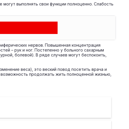
е могут выполнять свои функции полноценно. Слабость
риферических нервов. Повышенная концентрация
тей – рук и ног. Постепенно у больного сахарным
рной, болевой). В ряде случаев могут беспокоить,
зменение веса), это веский повод посетить врача и
и возможность продолжать жить полноценной жизнью,