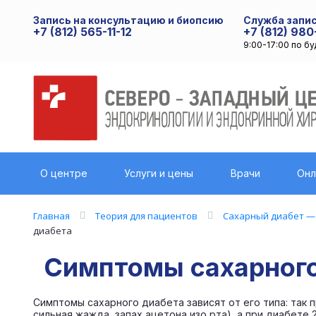
Запись на консультацию и биопсию
Служба запис
+7 (812) 565-11-12
+7 (812) 980
9:00-17:00 по б
О центре
Услуги и цены
Врачи
Онл
Главная
Теория для пациентов
Сахарный диабет — 
диабета
Симптомы сахарного
Симптомы сахарного диабета зависят от его типа: так п
сильная жажда, запах ацетона изо рта), а при диабете 