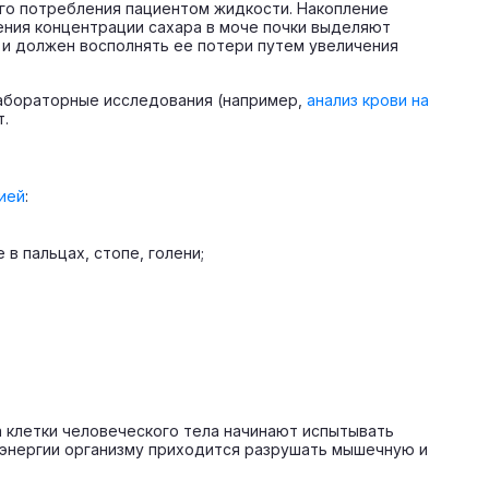
го потребления пациентом жидкости. Накопление
ения концентрации сахара в моче почки выделяют
 и должен восполнять ее потери путем увеличения
 лабораторные исследования (например,
анализ крови на
т.
ией
:
в пальцах, стопе, голени;
а клетки человеческого тела начинают испытывать
а энергии организму приходится разрушать мышечную и