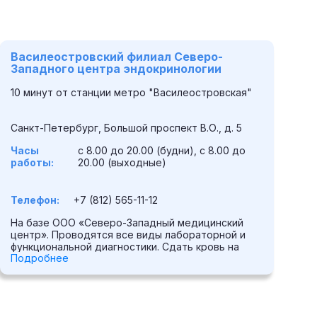
Василеостровский филиал Северо-
Ф
Западного центра эндокринологии
э
10 минут от станции метро "Василеостровская"
О
«
Санкт-Петербург, Большой проспект В.О., д. 5
Вы
Часы
с 8.00 до 20.00 (будни), с 8.00 до
Ч
работы:
20.00 (выходные)
р
Телефон:
+7 (812) 565-11-12
Т
На базе ООО «Северо-Западный медицинский
Н
центр». Проводятся все виды лабораторной и
це
функциональной диагностики. Сдать кровь на
сп
Подробнее
П
анализы и выполнить ЭКГ можно сразу же, в день
ул
обращения. В центре принимают врачи-
фу
специальностей: эндокринолог, хирург-
щи
эндокринолог, гинеколог, диетолог-
ск
эндокринолог, дерматолог, невролог,