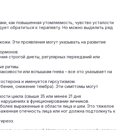
аки, как повышенная утомляемость, чувство усталости
едует обратиться к терапевту. Но можно выделить ряд
ожи. Эти проявления могут указывать на развитие
гормонов.
ния строгой диеты, регулярных перееданий или
ые ритмы.
ксивости или вспышкам гнева – все это указывает на
тостерона и именуется гирсутизмом.
рубение, снижение тембра). Эти симптомы могут
сти цикла (свыше 35 или менее 21 дня
 нарушениях в функционировании яичников.
иболее выраженные в области лица и шеи. Это тяжелое
аженная отечность лица или ног должна подтолкнуть к
тиреоз.