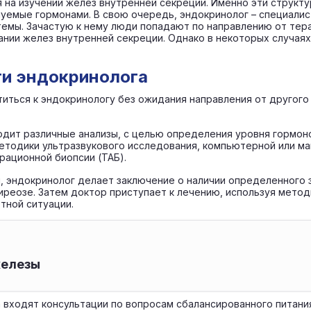
 на изучении желез внутренней секреции. Именно эти структ
уемые гормонами. В свою очередь, эндокринолог – специалист
мы. Зачастую к нему люди попадают по направлению от терап
нии желез внутренней секреции. Однако в некоторых случаях
ти эндокринолога
титься к эндокринологу без ожидания направления от другог
одит различные анализы, с целью определения уровня гормонов
етодики ультразвукового исследования, компьютерной или ма
рационной биопсии (ТАБ).
, эндокринолог делает заключение о наличии определенного 
реозе. Затем доктор приступает к лечению, используя метод
тной ситуации.
железы
 входят консультации по вопросам сбалансированного питания