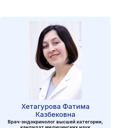
онколог, врач ультразвуковой диагностики и др.
Хетагурова Фатима
Казбековна
Врач-эндокринолог высшей категории,
кандидат медицинских наук
в