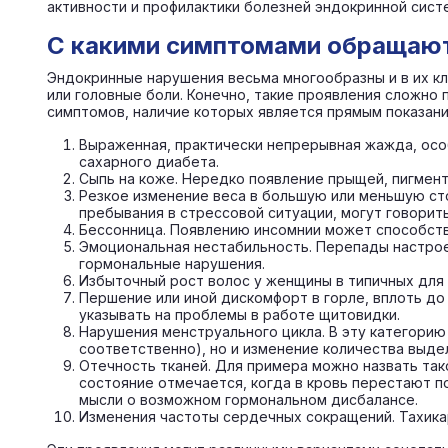
активности и профилактики болезней эндокринной сист
С какими симптомами обращают
Эндокринные нарушения весьма многообразны и в их кл
или головные боли. Конечно, такие проявления сложно
симптомов, наличие которых является прямым показан
Выраженная, практически непрерывная жажда, особ
сахарного диабета.
Сыпь на коже. Нередко появление прыщей, пигмент
Резкое изменение веса в большую или меньшую сто
пребывания в стрессовой ситуации, могут говорит
Бессонница. Появлению инсомнии может способст
Эмоциональная нестабильность. Перепады настроен
гормональные нарушения.
Избыточный рост волос у женщины в типичных для
Першение или иной дискомфорт в горле, вплоть до 
указывать на проблемы в работе щитовидки.
Нарушения менструального цикла. В эту категорию
соответственно), но и изменение количества выде
Отечность тканей. Для примера можно назвать так
состояние отмечается, когда в кровь перестают 
мысли о возможном гормональном дисбалансе.
Изменения частоты сердечных сокращений. Тахика