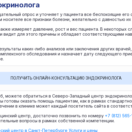
окринолога
щательный опрос и уточняет у пациента все беспокоящие его
м носителе все признаки болезни, желательно с давностью их
акже измеряет давление, рост и вес пациента. В некоторых с
и видит для этого причины и обладает соответствующими нав
езультаты каких-либо анализов или заключения других врачей,
омплексного обследования и назначает дату следующего прие
е.
ПОЛУЧИТЬ ОНЛАЙН-КОНСУЛЬТАЦИЮ ЭНДОКРИНОЛОГА
Пб, можете обратиться в Северо-Западный центр эндокриноло
 готовы оказать помощь пациентам, как в рамках стандартног
 лечении в клинике может каждый посетитель сайта в соответ
ицинский центр, достаточно позвонить по номеру
+7 (812) 565-
нительные вопросы в рамках собственной компетенции.
ский центр в Санкт-Петербурге
Услуги и цены