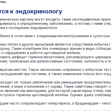
емы.
ся к эндокринологу
иническую картину могут входить такие неспецифичные призн
 привязать к определенному заболеванию, а потому с ними сл
ием к посещению эндокринолога:
енно в сочетании с учащенным мочеиспусканием и сухостью к
ных пятен и других высыпаний является следствием избытка 
рону. Такие колебания без очевидных причин в виде соблюде
ь о нарушениях в работе щитовидной железы.
вовать дефицит гормона мелатонина, регулирующего циркадн
ия, тревожные или депрессивные состояния, склонность к пла
 мужчин местах. Такое оволосение сопряжено с избытком тес
затруднений при глотании, а также изменения голоса (его ог
 входит не только увеличение или уменьшение продолжительно
лений, и иные отклонения от нормы. Такие симптомы говорят о
ое явление как микседема, для которой характерны отеки, на
поступать гормоны щитовидной железы. Однако даже слабовыр
рдия часто сопровождает гипертиреоз, а брадикардия – гипо