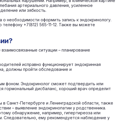
мональных нарушений. Например, в клинической картине
лебания артериального давления, усиленное
деление или зябкость.
а о необходимости оформить запись к эндокринологу.
 телефону +7(812) 565-11-12. Также вы можете
вии?
е взаимосвязанные ситуации – планирование
 родителей исправно функционирует эндокринная
на, должны пройти обследование и
ьным фоном. Эндокринолог сможет подтвердить или
ся гормональный дисбаланс, хороший врач определит
 в Санкт-Петербурге и Ленинградской области, также
ствии – выявление эндокринопатии у родственника.
отому обнаружение, например, гипертиреоза или
ом. Следовательно, ему рекомендуется наблюдение у