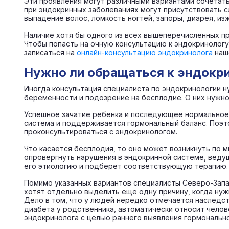
Эти проявления могут различными вариантами сочетать
при эндокринных заболеваниях могут присутствовать 
выпадение волос, ломкость ногтей, запоры, диарея, из
Наличие хотя бы одного из всех вышеперечисленных пр
Чтобы попасть на очную консультацию к эндокринологу 
записаться на
онлайн-консультацию эндокринолога
наше
Нужно ли обращаться к эндокр
Иногда консультация специалиста по эндокринологии н
беременности и подозрение на бесплодие. О них нужно
Успешное зачатие ребенка и последующее нормальное 
система и поддерживается гормональный баланс. Поэт
проконсультироваться с эндокринологом.
Что касается бесплодия, то оно может возникнуть по 
опровергнуть нарушения в эндокринной системе, веду
его этиологию и подберет соответствующую терапию.
Помимо указанных вариантов специалисты Северо-Запа
хотят отдельно выделить еще одну причину, когда нуж
Дело в том, что у людей нередко отмечается наследст
диабета у родственника, автоматически относит челов
эндокринолога с целью раннего выявления гормонально