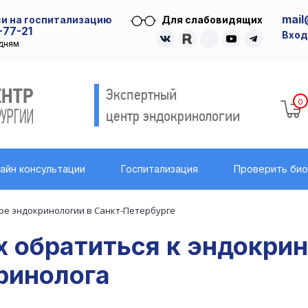
mail
и на госпитализацию
Для слабовидящих
-77-21
Вход
удням
Экспертный
0
центр эндокринологии
айн консультации
Госпитализация
Проверить би
ре эндокринологии в Санкт-Петербурге
х обратиться к эндокри
ринолога