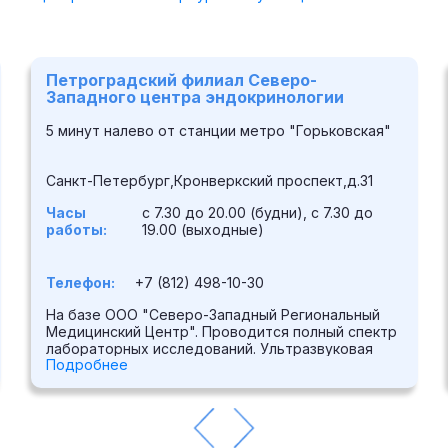
Петроградский филиал Северо-
Западного центра эндокринологии
5 минут налево от станции метро "Горьковская"
Санкт-Петербург,Кронверкский проспект,д.31
Часы
с 7.30 до 20.00 (будни), с 7.30 до
работы:
19.00 (выходные)
Телефон:
+7 (812) 498-10-30
На базе ООО "Северо-Западный Региональный
Медицинский Центр". Проводится полный спектр
лабораторных исследований. Ультразвуковая
Подробнее
диагностика выполняется на аппарате высокого
класса Medison SonoAce X6. Выполняется ряд
функциональных исследований,
электрокардиография. В центре принимают врачи
широкого спектра специальностей: кардиолог,