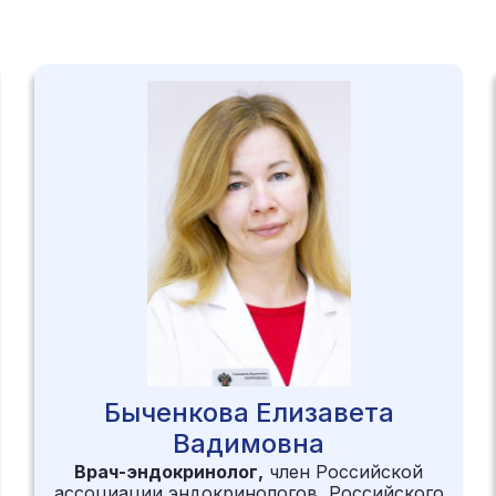
эндокринолог, хирург-эндокринолог, гинеколог-
эндокринолог, диетолог-эндокринолог,
маммолог, врач ультразвуковой диагностики и др.
Быченкова Елизавета
Вадимовна
Врач-эндокринолог,
член Российской
ассоциации эндокринологов, Российского