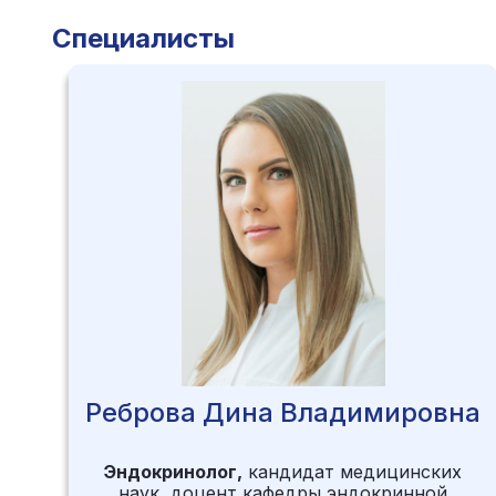
Специалисты
Реброва Дина Владимировна
Эндокринолог,
кандидат медицинских
ой
наук, доцент кафедры эндокринной