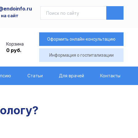
@endoinfo.ru
 на сайт
Оформить онлайн-консультацию
Корзина
0 руб.
Информация о госпитализации
опсию
Статьи
Для врачей
Контакты
нологу?