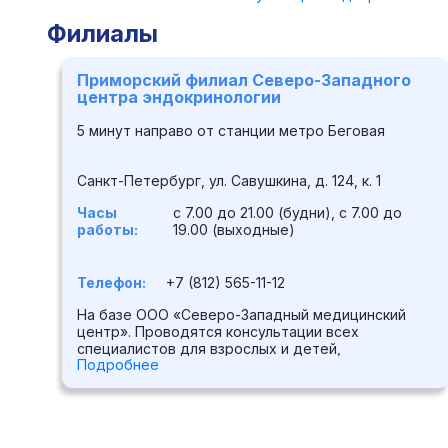
Филиалы
Приморский филиал Северо-Западного
центра эндокринологии
5 минут направо от станции метро Беговая
Санкт-Петербург, ул. Савушкина, д. 124, к. 1
Часы
с 7.00 до 21.00 (будни), с 7.00 до
работы:
19.00 (выходные)
Телефон:
+7 (812) 565-11-12
На базе ООО «Северо-Западный медицинский
центр». Проводятся консультации всех
специалистов для взрослых и детей,
Подробнее
ия,
лабораторные анализы, ультразвуковая
диагностика с использованием аппаратуры
экспертного класса, видеокольпоскопия, биопсия
щитовидной железы, малоинвазивные методики
лечения.