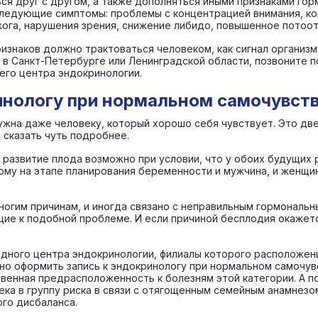
ся друг с другом, а также дополняться иными признаками гор
следующие симптомы: проблемы с концентрацией внимания, ко
жога, нарушения зрения, снижение либидо, повышенное потоот
изнаков должно трактоваться человеком, как сигнал организм
в Санкт-Петербурге или Ленинградской области, позвоните по
го центра эндокринологии.
инологу при нормальном самочувст
ужна даже человеку, который хорошо себя чувствует. Это дв
 сказать чуть подробнее.
развитие плода возможно при условии, что у обоих будущих
ому на этапе планирования беременности и мужчина, и женщи
многим причинам, и иногда связано с неправильным гормонал
щие к подобной проблеме. И если причиной бесплодия окажет
дного центра эндокринологии, филиалы которого расположены
но оформить запись к эндокринологу при нормальном самочув
венная предрасположенность к болезням этой категории. А п
ека в группу риска в связи с отягощенным семейным анамнез
го дисбаланса.