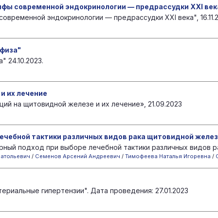
фы современной эндокринологии — предрассудки XXI век
овременной эндокринологии — предрассудки XXI века", 16.11.2
офиза"
 24.10.2023.
и их лечение
ий на щитовидной железе и их лечение», 21.09.2023
ечебной тактики различных видов рака щитовидной желе
рный подход при выборе лечебной тактики различных видов р
натольевич
/
Семенов Арсений Андреевич
/
Тимофеева Наталья Игоревна
/
риальные гипертензии". Дата проведения: 27.01.2023