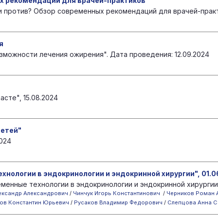
ых рекомендаций для врачей-практиков
и против? Обзор современных рекомендаций для врачей-практик
я
можности лечения ожирения". Дата проведения: 12.09.2024
сте", 15.08.2024
детей"
2024
нологии в эндокринологии и эндокринной хирургии", 01.0
енные технологии в эндокринологии и эндокринной хирургии"
ександр Александрович
/
Чинчук Игорь Константинович
/
Черников Роман 
ов Константин Юрьевич
/
Русаков Владимир Федорович
/
Слепцова Анна С