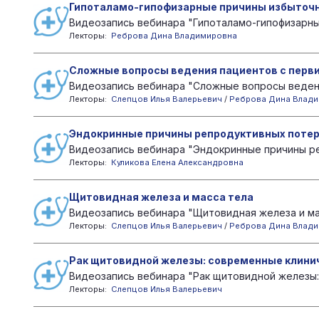
Гипоталамо-гипофизарные причины избыточн
Видеозапись вебинара "Гипоталамо-гипофизарные
Лекторы:
Реброва Дина Владимировна
Сложные вопросы ведения пациентов с перв
Видеозапись вебинара "Сложные вопросы ведени
Лекторы:
Слепцов Илья Валерьевич
/
Реброва Дина Влад
Эндокринные причины репродуктивных поте
Видеозапись вебинара "Эндокринные причины ре
Лекторы:
Куликова Елена Александровна
Щитовидная железа и масса тела
Видеозапись вебинара "Щитовидная железа и масс
Лекторы:
Слепцов Илья Валерьевич
/
Реброва Дина Влад
Рак щитовидной железы: современные клини
Видеозапись вебинара "Рак щитовидной железы:
Лекторы:
Слепцов Илья Валерьевич