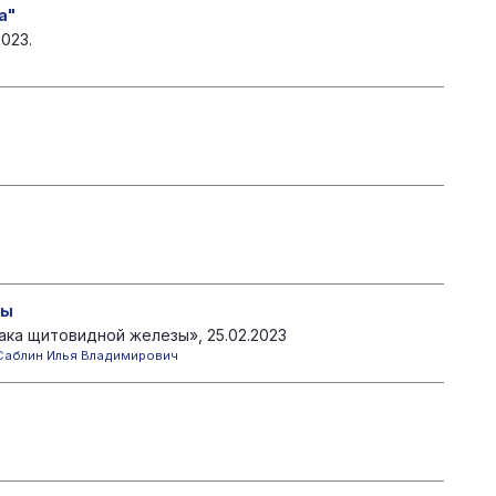
а"
023.
зы
ака щитовидной железы», 25.02.2023
Саблин Илья Владимирович