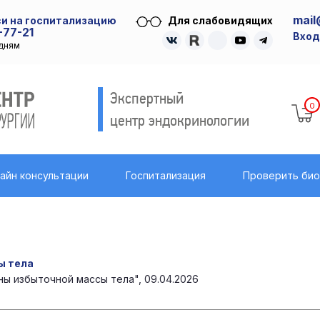
mail
и на госпитализацию
Для слабовидящих
-77-21
Вход
удням
Экспертный
0
центр эндокринологии
айн консультации
Госпитализация
Проверить би
ы тела
ы избыточной массы тела", 09.04.2026