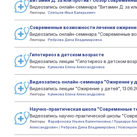
Витамин Д: за или против? Обзор современн
Видеозапись онлайн-семинара "Витамин Д: за ил
Лекторы:
Слепцов Илья Валерьевич
Современные возможности лечения ожирени
Видеозапись онлайн-семинара "Современные воз
Лекторы:
Реброва Дина Владимировна
Гипотиреоз в детском возрасте
Видеозапись лекции "Гипотиреоз в детском возра
Лекторы:
Куликова Елена Александровна
Видеозапись онлайн-семинара "Ожирение у 
Видеозапись лекции "Ожирение у детей", 13.06.
Лекторы:
Куликова Елена Александровна
Научно-практическая школа "Современные тех
Видеозапись научно-практической школы "Соврем
Лекторы:
Фарафонова Ульяна Валентиновна
/
Пушкарук Ал
Александрович
/
Реброва Дина Владимировна
/
Новокшон